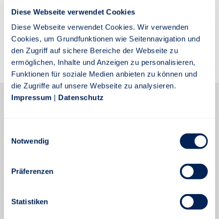
Diese Webseite verwendet Cookies
JETZT ANMELDEN
Diese Webseite verwendet Cookies. Wir verwenden
Cookies, um Grundfunktionen wie Seitennavigation und
Ihre Daten werden verschlüsselt übertragen.
den Zugriff auf sichere Bereiche der Webseite zu
ermöglichen, Inhalte und Anzeigen zu personalisieren,
Funktionen für soziale Medien anbieten zu können und
Passwort vergessen
die Zugriffe auf unsere Webseite zu analysieren.
Impressum
|
Datenschutz
Noch nicht registriert?
Einwilligungsauswahl
Verabschieden Sie sich von Ihrem Aktenordner! Und
Notwendig
behalten Sie jederzeit den Überblick über Ihre
Verträge. Online, bequem und einfach.
Präferenzen
JETZT REGISTRIEREN
Statistiken