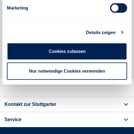
Marketing
Aktivierung
Sie haben den Aktivierungscode per Post erhalten
Details zeigen
und möchten Ihren Zugang freischalten?
Cookies zulassen
ZUGANG FREISCHALTEN
Nur notwendige Cookies verwenden
Kontakt zur Stuttgarter
Service