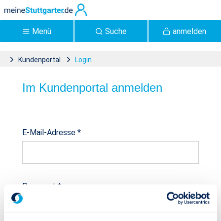
Zum Hauptinhalt springen
Menü
Suche
anmelden
Kundenportal
Login
Login - Kundenportal
Im Kundenportal anmelden
Anmeldung
E-Mail-Adresse
*
Passwort
*