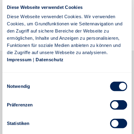
Diese Webseite verwendet Cookies
JETZT ANMELDEN
Diese Webseite verwendet Cookies. Wir verwenden
Cookies, um Grundfunktionen wie Seitennavigation und
Ihre Daten werden verschlüsselt übertragen.
den Zugriff auf sichere Bereiche der Webseite zu
ermöglichen, Inhalte und Anzeigen zu personalisieren,
Funktionen für soziale Medien anbieten zu können und
Passwort vergessen
die Zugriffe auf unsere Webseite zu analysieren.
Impressum
|
Datenschutz
Noch nicht registriert?
Einwilligungsauswahl
Verabschieden Sie sich von Ihrem Aktenordner! Und
Notwendig
behalten Sie jederzeit den Überblick über Ihre
Verträge. Online, bequem und einfach.
Präferenzen
JETZT REGISTRIEREN
Statistiken