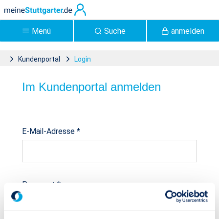
Zum Hauptinhalt springen
Menü
Suche
anmelden
Kundenportal
Login
Login - Kundenportal
Im Kundenportal anmelden
Anmeldung
E-Mail-Adresse
*
Passwort
*