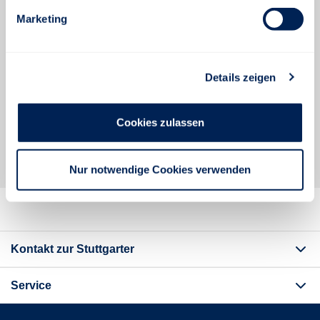
Marketing
Aktivierung
Sie haben den Aktivierungscode per Post erhalten
Details zeigen
und möchten Ihren Zugang freischalten?
Cookies zulassen
ZUGANG FREISCHALTEN
Nur notwendige Cookies verwenden
Kontakt zur Stuttgarter
Service