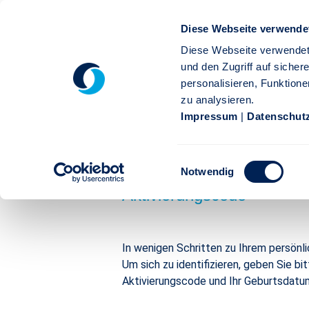
Zum Hauptinhalt springen
Diese Webseite verwende
Diese Webseite verwendet
und den Zugriff auf siche
personalisieren, Funktione
Vorteile
Registrierung
Häufige Fragen
zu analysieren.
meineStuttgarter | Aktivi
Impressum
|
Datenschut
1
Einwilligungsauswahl
Notwendig
Aktivierungscode
In wenigen Schritten zu Ihrem persön
Um sich zu identifizieren, geben Sie bi
Aktivierungscode und Ihr Geburtsdatum