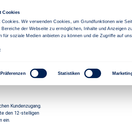
t Cookies
 Cookies. Wir verwenden Cookies, um Grundfunktionen wie Seit
re Bereiche der Webseite zu ermöglichen, Inhalte und Anzeigen z
n für soziale Medien anbieten zu können und die Zugriffe auf un
erung - Kundenportal
z
2
3
4
Präferenzen
Statistiken
Marketin
lichen Kundenzugang.
tte den 12-stelligen
 ein.