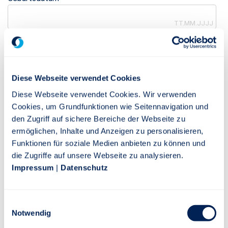
TT.MM.JJJJ
Wie möchten Sie sich identifizieren?
*
Per Post
Online
Diese Webseite verwendet Cookies
Diese Webseite verwendet Cookies. Wir verwenden
Cookies, um Grundfunktionen wie Seitennavigation und
Innerhalb der kommenden 5 Werktage erhalten Sie einen
den Zugriff auf sichere Bereiche der Webseite zu
Aktivierungscode per Post zugesendet.
ermöglichen, Inhalte und Anzeigen zu personalisieren,
Wir verwenden die bei uns hinterlegte Adresse.
Funktionen für soziale Medien anbieten zu können und
Unter meine.stuttgarter.de/aktivieren geben Sie Ihren
die Zugriffe auf unsere Webseite zu analysieren.
Aktivierungscode ein und schließen die Registrierung ab.
Impressum
|
Datenschutz
Einwilligungsauswahl
Notwendig
AKTIVIERUNGSCODE ANFORDERN