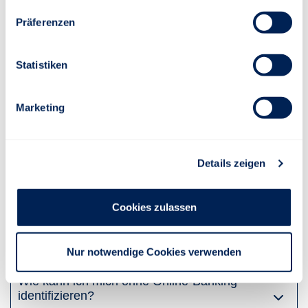
Präferenzen
Statistiken
Für diese Verträge können Sie sich im
Kundenportal registrieren.
Marketing
Häufige Fragen zur Online-
Registrierung
Details zeigen
Wer ist finAPI?
Cookies zulassen
Wie funktioniert finAPI?
Ist finAPI sicher?
Nur notwendige Cookies verwenden
Wie kann ich mich ohne Online-Banking
identifizieren?