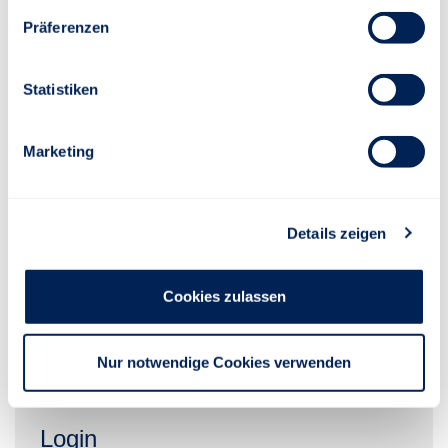
Ihren Zugang zum Kundenportal beantragen.
Präferenzen
REGISTRIEREN
Statistiken
Marketing
Aktivierung
Details zeigen
Sie haben den Aktivierungscode per Post erhalten
und möchten Ihren Zugang freischalten.
Cookies zulassen
ZUGANG FREISCHALTEN
Nur notwendige Cookies verwenden
Login