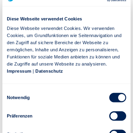
Riester-Sparer jetzt wichtig ist
Die geförderte Altersvorsorge wird zum 1. Januar
Diese Webseite verwendet Cookies
2027 reformiert. Was das für Sie als Riester-Sparer
Diese Webseite verwendet Cookies. Wir verwenden
bedeutet, was jetzt zu tun ist und welche
Cookies, um Grundfunktionen wie Seitennavigation und
Möglichkeiten die Reform für Sie bietet, lesen Sie
den Zugriff auf sichere Bereiche der Webseite zu
hier.
ermöglichen, Inhalte und Anzeigen zu personalisieren,
Funktionen für soziale Medien anbieten zu können und
MEHR INFORMATIONEN
die Zugriffe auf unsere Webseite zu analysieren.
Impressum
|
Datenschutz
Einwilligungsauswahl
Notwendig
Präferenzen