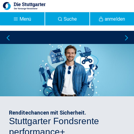
Zum Hauptinhalt springen
Menü
Suche
anmelden
Stuttgarter
Lebensversicherung: Ihr
Experte für die
Altersvorsorge -
Stuttgarter
Renditechancen mit Sicherheit.
Stuttgarter Fondsrente
performance+