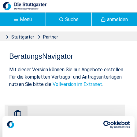
Zum Hauptinhalt springen
Menü
Suche
anmelden
Stuttgarter
Partner
Tarifrechner | Stuttgarter
BeratungsNavigator / Tarifrechner
BeratungsNavigator
Versicherung - Stuttgarter
Mit dieser Version können Sie nur Angebote erstellen.
Für die kompletten Vertrags- und Antragsunterlagen
nutzen Sie bitte die
Vollversion im Extranet
.