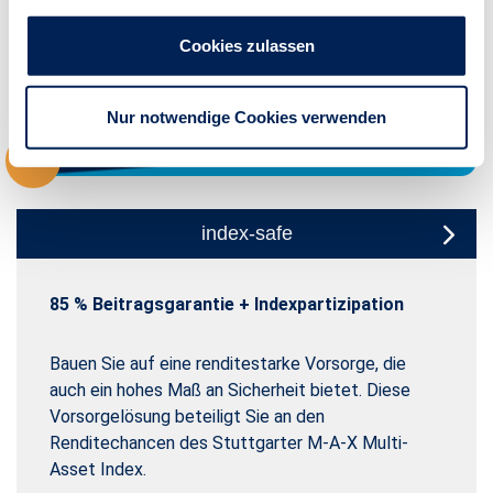
Der Antrieb, den Ihre Altersvorsorge
verdient.
Cookies zulassen
Sie haben die Wahl zwischen starken Anlagekonzepten
Sicherheit
Chance
Nur notwendige Cookies verwenden
index-safe
85 % Beitragsgarantie + Indexpartizipation
Kapitalanlage + wählbare Beitragsgarantie von
Fondsgebundene Kapitalanlage
0 % bis 80 %
Bauen Sie auf eine renditestarke Vorsorge, die
auch ein hohes Maß an Sicherheit bietet. Diese
Vorsorgelösung beteiligt Sie an den
Renditechancen des Stuttgarter M-A-X Multi-
Asset Index.