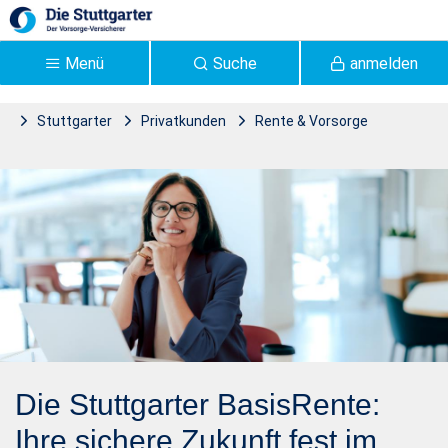
Zum Hauptinhalt springen
Menü
Suche
anmelden
Stuttgarter
Privatkunden
Rente & Vorsorge
Stuttgarter BasisRente |
BasisRente
Stuttgarter Versicherung -
Stuttgarter
Die Stuttgarter BasisRente:
Ihre sichere Zukunft fest im