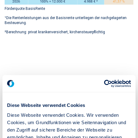
Förderquote BasisRente
¹Die Rentenleistungen aus der Basisrente unterliegen der nachgelagerten
Besteuerung.
²Berechnung: privat krankenversichert, kirchensteuerpflichtig
Der Steuervorteil und die Förderquote.
Beispiel: Selbstständig, 45 Jahre, alleinstehend, zu
versteuerndes Einkommen im Jahr 2026: 70.000 Euro,
Diese Webseite verwendet Cookies
Rentenbeginn 67 Jahre, Vorsorgebeitrag: 12.000 Euro pro
Diese Webseite verwendet Cookies. Wir verwenden
Jahr
Cookies, um Grundfunktionen wie Seitennavigation und
den Zugriff auf sichere Bereiche der Webseite zu
Durch die staatliche Förderung der BasisRente haben Sie
ermöglichen, Inhalte und Anzeigen zu personalisieren,