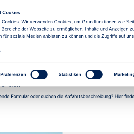
t Cookies
 Cookies. Wir verwenden Cookies, um Grundfunktionen wie Seit
re Bereiche der Webseite zu ermöglichen, Inhalte und Anzeigen z
n für soziale Medien anbieten zu können und die Zugriffe auf un
iere
Partner
z
r Versicherung - Stuttgart
Präferenzen
Statistiken
Marketin
ie da.
ende Formular oder suchen die Anfahrtsbeschreibung? Hier finde