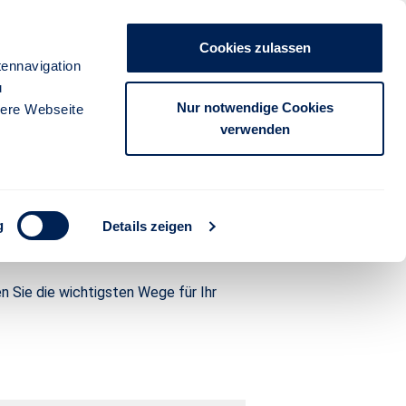
Unternehmen
Presse
Kontakt
Cookies zulassen
anmelden
ennavigation
u
FÜR PARTNER
FÜR KUNDEN
Nur notwendige Cookies
sere Webseite
verwenden
er
g
Details zeigen
n Sie die wichtigsten Wege für Ihr