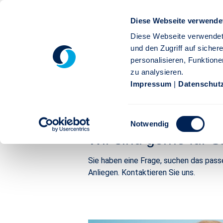
Zum Hauptinhalt springen
Diese Webseite verwende
Diese Webseite verwendet
und den Zugriff auf siche
personalisieren, Funktione
zu analysieren.
Privatkunden
Firmenkunden
Service
Karr
Impressum
|
Datenschut
Stuttgarter
Service
Überblick
Einwilligungsauswahl
Kundenservice | Stuttgarte
Notwendig
Wir sind gerne für S
Sie haben eine Frage, suchen das pass
Anliegen. Kontaktieren Sie uns.