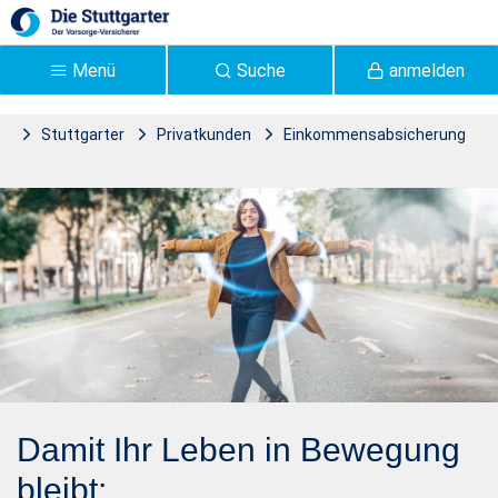
Zum Hauptinhalt springen
Menü
Suche
anmelden
Stuttgarter
Privatkunden
Einkommensabsicherung
Stuttgarter
Grundfähigkeit
Grundfähigkeit |
Stuttgarter Versicherung -
Stuttgarter
Damit Ihr Leben in Bewegung
bleibt: