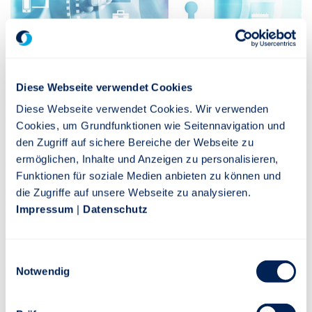
Diese Webseite verwendet Cookies
Diese Webseite verwendet Cookies. Wir verwenden
Stuttgarter Extranet
Cookies, um Grundfunktionen wie Seitennavigation und
den Zugriff auf sichere Bereiche der Webseite zu
Egal ob Broschüre, Highlightsblätter, unser
ermöglichen, Inhalte und Anzeigen zu personalisieren,
Tarifrechner oder das kostenlose Auswahltool. Im
Funktionen für soziale Medien anbieten zu können und
Stuttgarter Extranet finden Sie alles, was Sie für
die Zugriffe auf unsere Webseite zu analysieren.
Ihre tägliche Arbeit und Ihre Kundenberatung
Impressum
|
Datenschutz
benötigen.
Einwilligungsauswahl
ZUM LOGIN
Notwendig