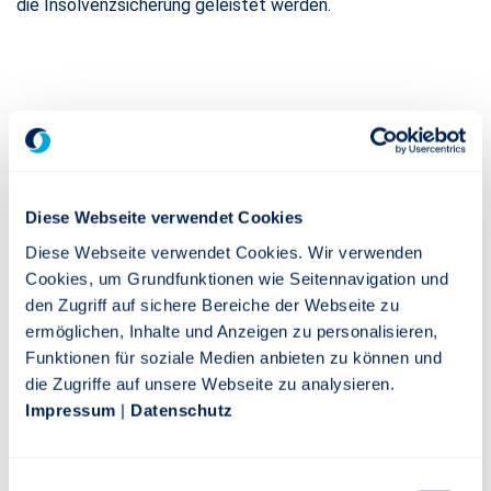
die Insolvenzsicherung geleistet werden.
Ihre Vorteile mit der rückgedeckten
Unterstützungskasse
Diese Webseite verwendet Cookies
Bilanzneutral und leicht zu vewalten
Diese Webseite verwendet Cookies. Wir verwenden
Cookies, um Grundfunktionen wie Seitennavigation und
Die Bilanz bleibt unberührt und durch die externe
den Zugriff auf sichere Bereiche der Webseite zu
Abwicklung der bAV entsteht kaum Verwaltungsaufwand.
ermöglichen, Inhalte und Anzeigen zu personalisieren,
Funktionen für soziale Medien anbieten zu können und
Kostenvorteile durch Betriebsausgaben
die Zugriffe auf unsere Webseite zu analysieren.
Beiträge und Verwaltungshonorare der
Impressum
|
Datenschutz
Unterstützungskasse sowie Beiträge an den PSVaG können
als Betriebsausgaben angesetzt werden.
Einwilligungsauswahl