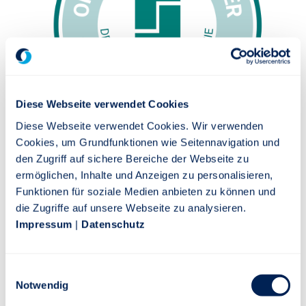
Diese Webseite verwendet Cookies
Diese Webseite verwendet Cookies. Wir verwenden
Cookies, um Grundfunktionen wie Seitennavigation und
den Zugriff auf sichere Bereiche der Webseite zu
ermöglichen, Inhalte und Anzeigen zu personalisieren,
Funktionen für soziale Medien anbieten zu können und
die Zugriffe auf unsere Webseite zu analysieren.
Impressum
|
Datenschutz
Die DMA positioniert sich als Nummer 1 im Bereich der Aus-
und Weiterbildung für Versicherungs- und Finanzmakler. Sie
Einwilligungsauswahl
steht für höchste Qualität und Neutralität sowie für ein
Notwendig
praxisnahes Bildungsangebot, das von der Basisqualifikation
über Fachtrainings und zertifizierte Weiterbildungen bis zum