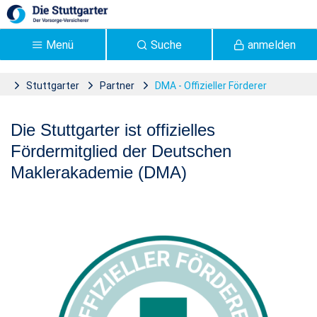
Zum Hauptinhalt springen
Menü
Suche
anmelden
Stuttgarter
Partner
DMA - Offizieller Förderer
Deutschen
Die Stuttgarter ist offizielles
Maklerakademie |
Fördermitglied der Deutschen
Stuttgarter Versicherung -
Maklerakademie (DMA)
Stuttgarter