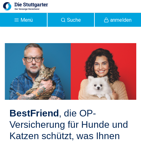
Zum Hauptinhalt springen
Menü
Suche
anmelden
Tier-OP Versicherung der
Stuttgarter - Stuttgarter
BestFriend
, die OP-
Versicherung für Hunde und
Katzen schützt, was Ihnen