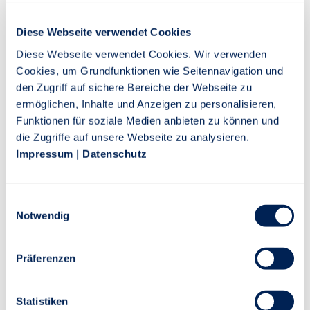
verlässlichen Lösungen:
Basis oder Komfort – ganz nach
Diese Webseite verwendet Cookies
Ihrem Bedarf.
Diese Webseite verwendet Cookies. Wir verwenden
Cookies, um Grundfunktionen wie Seitennavigation und
Damit Ihr Schutz zu Ihren Bedürfnissen – und denen
den Zugriff auf sichere Bereiche der Webseite zu
Ihres Vierbeiners – passt, gibt es BestFriend in 2
ermöglichen, Inhalte und Anzeigen zu personalisieren,
Varianten: Basis und Komfort. Wählen Sie einfach Ihre
Funktionen für soziale Medien anbieten zu können und
gewünschte Versicherungssumme (VS) aus. Ein
die Zugriffe auf unsere Webseite zu analysieren.
Tarifwechsel ist jederzeit möglich.
Impressum
|
Datenschutz
Basis
Einwilligungsauswahl
Notwendig
Versicherungssumme: 2.000 €
Versicherungssumme: 4.000 €
Ohne Selbstbeteiligung
Ohne Selbstbeteiligung
Präferenzen
4-facher GOT-Satz³
4-facher GOT-Satz³
Gestaffelte Leistung nach
Gestaffelte Leistung nach
Statistiken
Versicherungsbeginn:
Versicherungsbeginn: