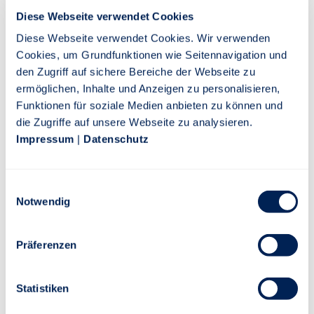
Fenster, Glasvitrinen, Duschkabinen, Spiegel
Diese Webseite verwendet Cookies
Diese Webseite verwendet Cookies. Wir verwenden
Cookies, um Grundfunktionen wie Seitennavigation und
Absicherung von Glaskeramik-Kochflächen und deren
den Zugriff auf sichere Bereiche der Webseite zu
Abdeckung (inkl. Elektronik bis 1.000 Euro)
ermöglichen, Inhalte und Anzeigen zu personalisieren,
Funktionen für soziale Medien anbieten zu können und
die Zugriffe auf unsere Webseite zu analysieren.
Absicherung von Glasscheiben von Aquarien und Terrarien
Impressum
|
Datenschutz
(bis 1.000 Euro)
Einwilligungsauswahl
Notwendig
Absicherung von Sonnenkollektoren und Scheiben von
Garten- bzw. Gewächshäusern
Präferenzen
Statistiken