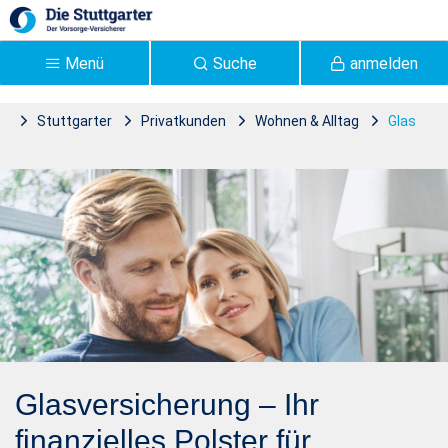
Zum Hauptinhalt springen
Menü
Suche
anmelden
Stuttgarter
Privatkunden
Wohnen & Alltag
Glas
Stuttgarter
Glasversicherung |
Stuttgarter Versicherung -
Stuttgarter
Glasversicherung – Ihr
finanzielles Polster für