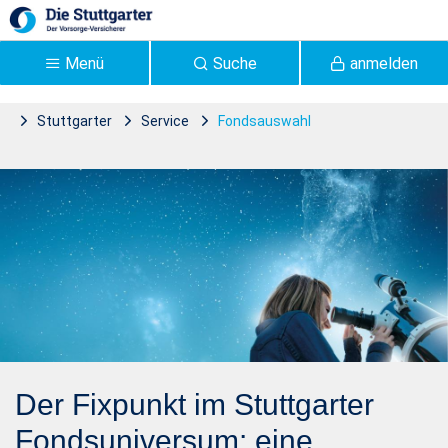
Zum Hauptinhalt springen
Menü
Suche
anmelden
Stuttgarter
Service
Fondsauswahl
Fondsauswahl |
Stuttgarter Versicherung -
Stuttgarter
Der Fixpunkt im Stuttgarter
Fondsuniversum: eine