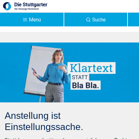
Zum Hauptinhalt springen
Menü
Suche
Karriere bei der
Stuttgarter
Lebensversicherung -
Stuttgarter
Anstellung ist
Einstellungssache.