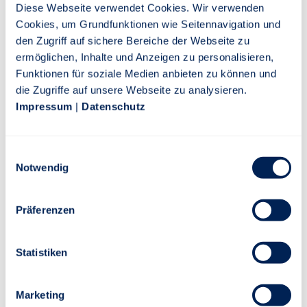
Diese Webseite verwendet Cookies. Wir verwenden
Telefon: 0711 665-0
Cookies, um Grundfunktionen wie Seitennavigation und
Telefax: 0711 665-1516
den Zugriff auf sichere Bereiche der Webseite zu
Montag bis Freitag von 8 bis 20 Uhr
ermöglichen, Inhalte und Anzeigen zu personalisieren,
E-Mail: info@stuttgarter.de
Funktionen für soziale Medien anbieten zu können und
die Zugriffe auf unsere Webseite zu analysieren.
Schaden-Hotline: 0711 665-2233
Impressum
|
Datenschutz
Stuttgarter Lebensversicherung a.G.
Rotebühlstraße 120
Einwilligungsauswahl
Notwendig
70197 Stuttgart
Montag bis Freitag, 8 bis 20 Uhr
Präferenzen
Statistiken
Formulare zu performance-/invest Tarifen:
Gesundheitserklärung
Marketing