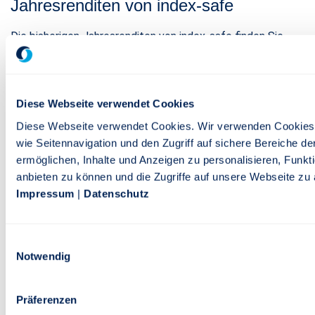
Jahresrenditen von index-safe
Die bisherigen Jahresrenditen von index-safe finden Sie
hier:
Download Jahresrenditen M-A-X
Diese Webseite verwendet Cookies
Download Jahresrenditen – index-safe mit der Option
Diese Webseite verwendet Cookies. Wir verwenden Cookies
ZweiZukünfte
wie Seitennavigation und den Zugriff auf sichere Bereiche d
ermöglichen, Inhalte und Anzeigen zu personalisieren, Funkt
anbieten zu können und die Zugriffe auf unsere Webseite zu 
Impressum
|
Datenschutz
Stand: 04. August 2026
Einwilligungsauswahl
Rechtlicher Hinweis: Es handelt sich um eine Werbemitteilung.
Notwendig
Bei den Beschreibungen handelt es sich um verkürzte,
unverbindliche Darstellungen. Maßgeblich sind ausschließlich die
Präferenzen
Tarifbestimmungen und die Versicherungsbedingungen. Die