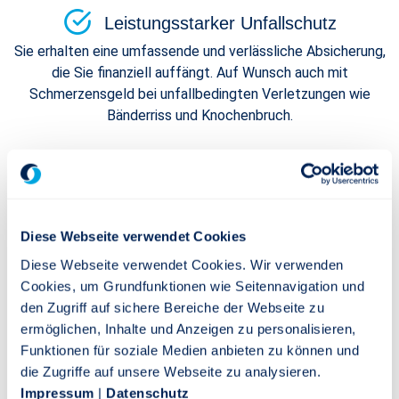
Leistungsstarker Unfallschutz
Sie erhalten eine umfassende und verlässliche Absicherung,
die Sie finanziell auffängt. Auf Wunsch auch mit
Schmerzensgeld bei unfallbedingten Verletzungen wie
Bänderriss und Knochenbruch.
Bedarfsgerechter Rundum-Schutz
Sie sichern sich wertvolle Inklusivleistungen – passend zu
Ihren Bedürfnissen.
Diese Webseite verwendet Cookies
Flexibel in jeder Lebenslage
Diese Webseite verwendet Cookies. Wir verwenden
Cookies, um Grundfunktionen wie Seitennavigation und
Sie und Ihr Leben verändern sich. Die Unfallvorsorge aktiv
den Zugriff auf sichere Bereiche der Webseite zu
ist darauf eingestellt – und flexibel anpassbar.
ermöglichen, Inhalte und Anzeigen zu personalisieren,
Funktionen für soziale Medien anbieten zu können und
die Zugriffe auf unsere Webseite zu analysieren.
Bonus bei verantwortungsbewusstem
Impressum
|
Datenschutz