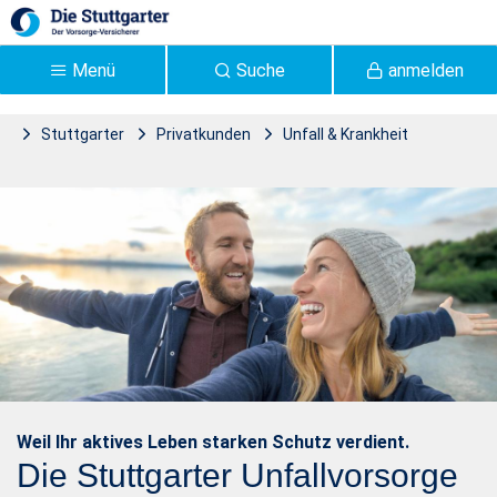
Zum Hauptinhalt springen
Menü
Suche
anmelden
Stuttgarter
Privatkunden
Unfall & Krankheit
Stuttgarter Unfallvorsorge
Unfallvorsorge aktiv
| Stuttgarter Versicherung
- Stuttgarter
Weil Ihr aktives Leben starken Schutz verdient.
Die Stuttgarter Unfallvorsorge