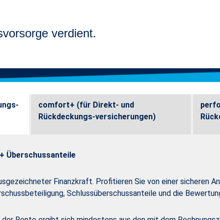
svorsorge verdient.
ungs-
comfort+ (für Direkt- und
perfo
Rückdeckungs-versicherungen)
Rück
 + Überschussanteile
sgezeichneter Finanzkraft. Profitieren Sie von einer sicheren An
rschussbeteiligung, Schlussüberschussanteile und die Bewertun
n der Rente ergibt sich mindestens aus den mit dem Rechnungszi