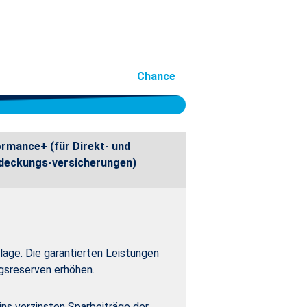
Chance
rmance+ (für Direkt- und
deckungs-versicherungen)
lage. Die garantierten Leistungen
gsreserven erhöhen.
ns verzinsten Sparbeiträge der