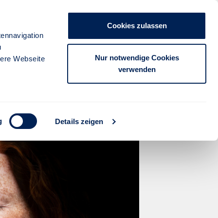
Unternehmen
Presse
Kontakt
Cookies zulassen
anmelden
ennavigation
u
FÜR PARTNER
FÜR KUNDEN
Nur notwendige Cookies
sere Webseite
verwenden
ttgarter
g
Details zeigen