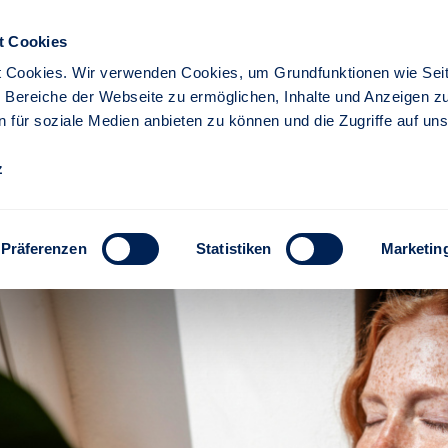
t Cookies
 Cookies. Wir verwenden Cookies, um Grundfunktionen wie Seit
re Bereiche der Webseite zu ermöglichen, Inhalte und Anzeigen z
n für soziale Medien anbieten zu können und die Zugriffe auf un
iere
Partner
z
sorgung
ZweiZukünfte
tgarter Versicherung - Stu
Präferenzen
Statistiken
Marketin