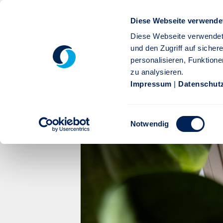
Zum Hauptinhalt springen
Diese Webseite verwende
Diese Webseite verwendet
und den Zugriff auf siche
personalisieren, Funktione
zu analysieren.
Privatkunden
Firmenkunden
Service
Karr
Impressum
|
Datenschut
Stuttgarter
Firmenkunden
Betriebliche Altersver
Einwilligungsauswahl
Firmen ZweiZukünfte | Stut
Notwendig