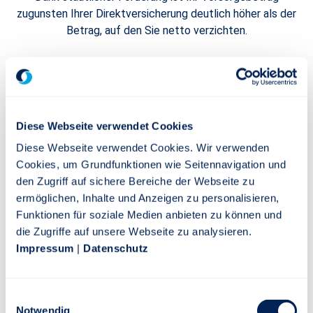
zugunsten Ihrer Direktversicherung deutlich höher als der
Betrag, auf den Sie netto verzichten.
Freie Wahl zwischen 3
Auszahlungsmöglichkeiten
Diese Webseite verwendet Cookies
Wählen Sie zwischen lebenslanger Altersrente, einmaliger
vollständiger Kapitalauszahlung oder einmaliger teilweiser
Diese Webseite verwendet Cookies. Wir verwenden
Kapitalauszahlung (1 bis 30 %) mit Restverrentung.
Cookies, um Grundfunktionen wie Seitennavigation und
den Zugriff auf sichere Bereiche der Webseite zu
ermöglichen, Inhalte und Anzeigen zu personalisieren,
Schutz bei Arbeitslosigkeit
Funktionen für soziale Medien anbieten zu können und
Betrieblich finanzierte Teile Ihrer DirektRente sind
die Zugriffe auf unsere Webseite zu analysieren.
Grundsicherungsgeld-sicher.
Impressum
|
Datenschutz
Einwilligungsauswahl
Notwendig