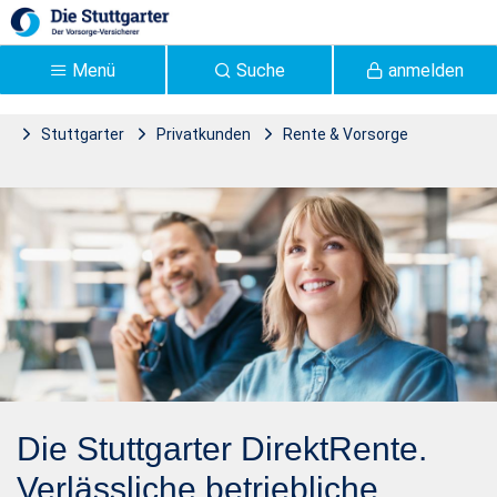
Zum Hauptinhalt springen
Menü
Suche
anmelden
Stuttgarter
Privatkunden
Rente & Vorsorge
Stuttgarter DirektRente |
Betriebliche Altersversorgung
Stuttgarter Versicherung -
Stuttgarter
Die Stuttgarter DirektRente.
Verlässliche betriebliche