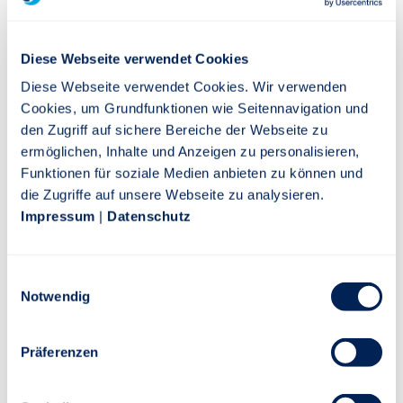
erreichtes Guthaben nicht mehr fallen. Und Sie können
jährlich zwischen Indexbeteiligung und sicherer Verzinsung
wählen.
Diese Webseite verwendet Cookies
Die Stuttgarter legt die Höhe der Partizipationsquote und
der sicheren Verzinsung jährlich neu fest. Beide Werte
Diese Webseite verwendet Cookies. Wir verwenden
hängen vor allem von der Höhe der jährlichen Überschüsse
Cookies, um Grundfunktionen wie Seitennavigation und
ab.
den Zugriff auf sichere Bereiche der Webseite zu
ermöglichen, Inhalte und Anzeigen zu personalisieren,
Funktionen für soziale Medien anbieten zu können und
Innovativer Index
die Zugriffe auf unsere Webseite zu analysieren.
Der M-A-X Multi-Asset Index investiert in verschiedene
Impressum
|
Datenschutz
Anlageklassen. Das Ziel: Eine kontinuierliche
Wertentwicklung und attraktive Durchschnittrenditen.
Einwilligungsauswahl
Notwendig
Steigern Sie Ihre Renditechancen
Wenn Sie wollen, können Sie den Index-Turbo oder Index-
Präferenzen
Turbo Plus vereinbaren. Sie investieren einen kleinen Teil
Ihres Guthabens und erhöhen damit Ihre Renditechancen¹.