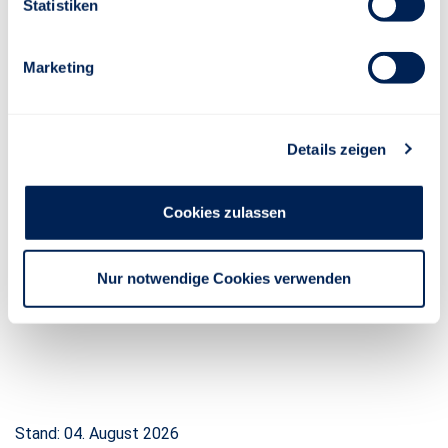
Statistiken
Marketing
¹ Die Turbo-Optionen werden in den Tarifen der
betrieblichen Altersversorgung nicht angeboten.
Details zeigen
Cookies zulassen
Die jeweils aktuelle Partizipationsquote, die Höhe der
Nur notwendige Cookies verwenden
sicheren Verzinsung, den aktuellen Stand Ihres gewählten
Index und die jährliche Indexentwicklung finden Sie
hier
.
Stand: 04. August 2026