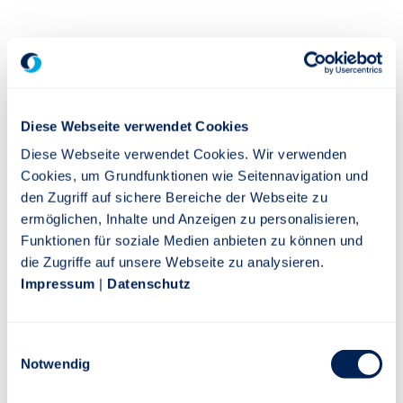
* Musterfall: Tarif 73oG, 30 Jahre Laufzeit, 80% Beitragsgarantie,
laufende Beitragszahlung. Gilt für Schicht 1 und 3.
** Abweichend davon kann in der DirektRente und
RückdeckungsRente, aufgrund gesetzlicher Vorschriften, eine
Diese Webseite verwendet Cookies
Beitragsgarantie von 80 % oder 100 % vereinbart werden. Eine
Diese Webseite verwendet Cookies. Wir verwenden
Änderung der gewählten Beitragsgarantie während der
Cookies, um Grundfunktionen wie Seitennavigation und
Vertragslaufzeit ist nicht möglich. In der RiesterRente kann
den Zugriff auf sichere Bereiche der Webseite zu
ausschließlich eine Beitragsgarantie von 100% vereinbart
ermöglichen, Inhalte und Anzeigen zu personalisieren,
werden.
Funktionen für soziale Medien anbieten zu können und
Sie möchten Ihre Anlage selbst managen? Im Stuttgarter
die Zugriffe auf unsere Webseite zu analysieren.
Fondsuniversum
stehen Ihnen eine Vielzahl an Fonds aus
Impressum
|
Datenschutz
vielen Regionen, Branchen und zu zahlreichen Themen zur
Verfügung.
Einwilligungsauswahl
Notwendig